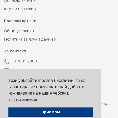
Облекло Еконт
Кафе и напитки
Полезни връзки
Общи условия
Политика за лични данни
За контакт
0 7001 7300
econt_shop@econt.com
Този уебсайт използва бисквитки, за да
Екип Материални ресурси
гарантира, че получавате най-доброто
otdel_mr@econt.com
изживяване на нашия уебсайт.
Общи условия
Стойността на сумата за плащане в евро е пресметната при курс 1
евро за 1,95583 лева.
Приемам
Всички права запазени © 2026 -
ЕКОНТ