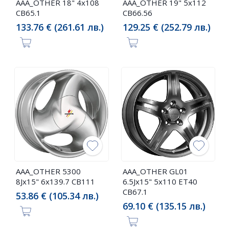
AAA_OTHER 18" 4x108
AAA_OTHER 19" 5x112
CB65.1
CB66.56
133.76 € (261.61 лв.)
129.25 € (252.79 лв.)
AAA_OTHER 5300
AAA_OTHER GL01
8Jx15" 6x139.7 CB111
6.5Jx15" 5x110 ET40
CB67.1
53.86 € (105.34 лв.)
69.10 € (135.15 лв.)