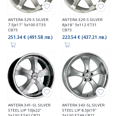
ANTERA 329-S SILVER
ANTERA 329-S SILVER
7.5Jx17" 5x100 ET35
8Jx18" 5x112 ET31
CB75
CB75
251.34 € (491.58 лв.)
223.54 € (437.21 лв.)
ANTERA 341-SL SILVER
ANTERA 343-SL SILVER
STEEL LIP 10Jx22"
STEEL LIP 8.5Jx19"
5x130 ET42 CB71
5x130 ET49 CB71