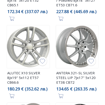
8Jx18" 5x120 ET52
/ Polished 8Jx18" 5x127
CB65.1
ET53 CB71.6
172.34 € (337.07 лв.)
227.88 € (445.69 лв.)
ALUTEC X10 SILVER
ANTERA 321-SL SILVER
8Jx19" 5x112 ET57
STEEL LIP 7Jx17" 5x120
CB66.6
ET38 CB72
180.29 € (352.62 лв.)
134.65 € (263.35 лв.)