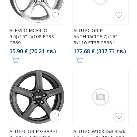
ALESSIO MCARLO
ALUTEC GRIP
5.5Jx15" 4x108 ET38
ANTHRACITE 7Jx16"
CB69
5x110 ET35 CB65.1
35.90 € (70.21 лв.)
172.68 € (337.73 лв.)
ALUTEC GRIP GRAPHIT
ALUTEC W10X Dull Black