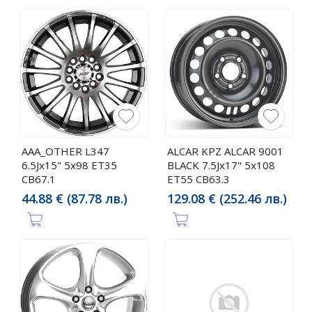
AAA_OTHER L347
ALCAR KPZ ALCAR 9001
6.5Jx15" 5x98 ET35
BLACK 7.5Jx17" 5x108
CB67.1
ET55 CB63.3
44.88 € (87.78 лв.)
129.08 € (252.46 лв.)