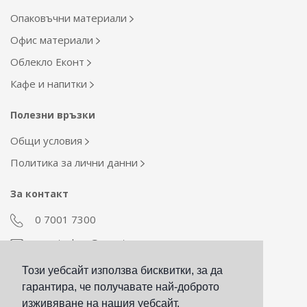
Опаковъчни материали
Офис материали
Облекло Еконт
Кафе и напитки
Полезни връзки
Общи условия
Политика за лични данни
За контакт
0 7001 7300
econt_shop@econt.com
Този уебсайт използва бисквитки, за да
Екип Материални ресурси
гарантира, че получавате най-доброто
otdel_mr@econt.com
изживяване на нашия уебсайт.