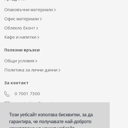
Опаковъчни материали
Офис материали
Облекло Еконт
Кафе и напитки
Полезни връзки
Общи условия
Политика за лични данни
За контакт
0 7001 7300
econt_shop@econt.com
Този уебсайт използва бисквитки, за да
Екип Материални ресурси
гарантира, че получавате най-доброто
otdel_mr@econt.com