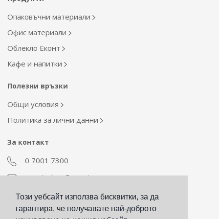
Опаковъчни материали
Офис материали
Облекло Еконт
Кафе и напитки
Полезни връзки
Общи условия
Политика за лични данни
За контакт
0 7001 7300
econt_shop@econt.com
Този уебсайт използва бисквитки, за да
Екип Материални ресурси
гарантира, че получавате най-доброто
otdel_mr@econt.com