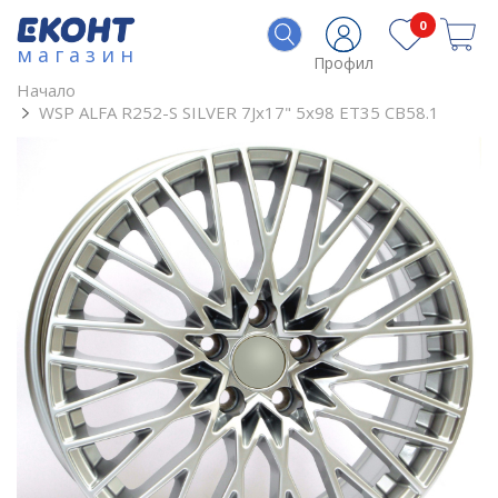
0
магазин
Профил
Начало
WSP ALFA R252-S SILVER 7Jx17" 5x98 ET35 CB58.1