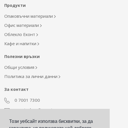
Продукти
Опаковъчни материали
Офис материали
Облекло Еконт
Кафе и напитки
Полезни връзки
Общи условия
Политика за лични данни
За контакт
0 7001 7300
econt_shop@econt.com
Този уебсайт използва бисквитки, за да
Екип Материални ресурси