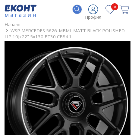
0
магазин
Профил
Начало
WSP MERCEDES 5626-MBML MATT BLACK POLISHED
LIP 10Jx22" 5x130 ET30 CB84.1