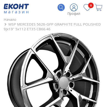
0
магазин
Профил
Начало
WSP MERCEDES 5626-GFP GRAPHITE FULL POLISHED
9Jx19" 5x112 ET35 CB66.46