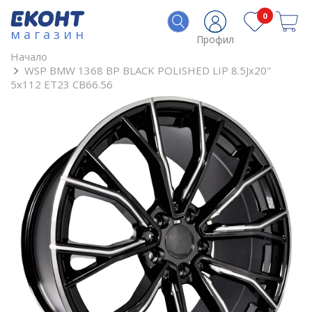
0
магазин
Профил
Начало
WSP BMW 1368 BP BLACK POLISHED LIP 8.5Jx20"
5x112 ET23 CB66.56