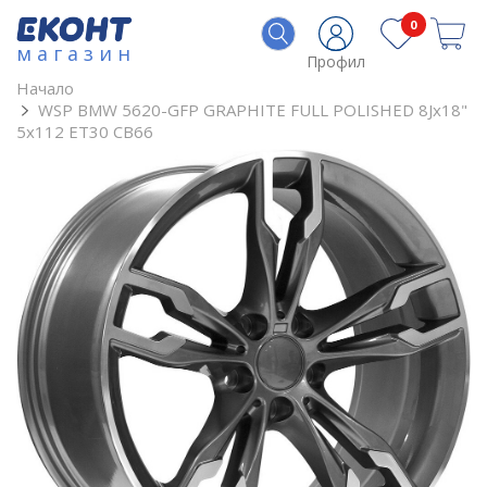
0
магазин
Профил
Начало
WSP BMW 5620-GFP GRAPHITE FULL POLISHED 8Jx18"
5x112 ET30 CB66