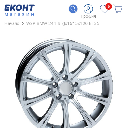
0
магазин
Профил
Начало
WSP BMW 244-S 7Jx16" 5x120 ET35