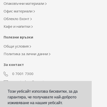
Опаковъчни материали
Офис материали
Облекло Еконт
Кафе и напитки
Полезни връзки
Общи условия
Политика за лични данни
За контакт
0 7001 7300
econt_shop@econt.com
Този уебсайт използва бисквитки, за да
Екип Материални ресурси
гарантира, че получавате най-доброто
otdel_mr@econt.com
изживяване на нашия уебсайт.