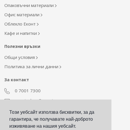
Опаковъчни материали
Офис материали
Облекло Еконт
Кафе и напитки
Полезни връзки
Общи условия
Политика за лични данни
За контакт
0 7001 7300
econt_shop@econt.com
Този уебсайт използва бисквитки, за да
Екип Материални ресурси
гарантира, че получавате най-доброто
otdel_mr@econt.com
изживяване на нашия уебсайт.