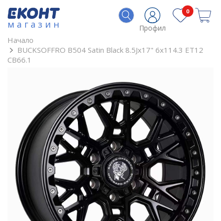
0
магазин
Профил
Начало
BUCKSOFFRO B504 Satin Black 8.5Jx17" 6x114.3 ET12
CB66.1