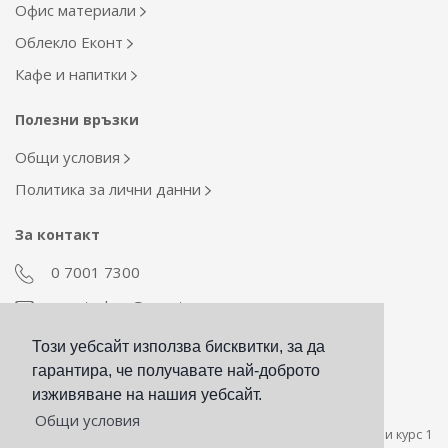
Офис материали
Облекло Еконт
Кафе и напитки
Полезни връзки
Общи условия
Политика за лични данни
За контакт
0 7001 7300
econt_shop@econt.com
Този уебсайт използва бисквитки, за да
Екип Материални ресурси
гарантира, че получавате най-доброто
otdel_mr@econt.com
изживяване на нашия уебсайт.
Общи условия
Стойността на сумата за плащане в евро е пресметната при курс 1