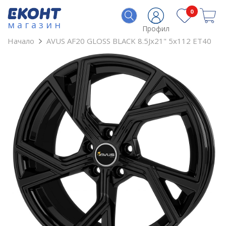
0
магазин
Профил
Начало
AVUS AF20 GLOSS BLACK 8.5Jx21" 5x112 ET40