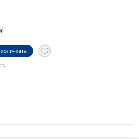
бр
 количката
ст.