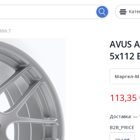
Кате
B66.7
AVUS A
5x112 
113,35
Доставка: —
B2B_PRICE