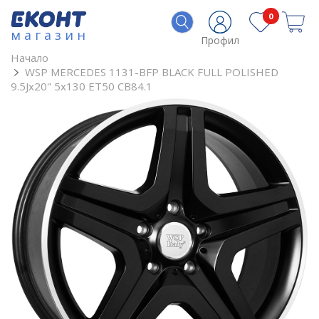
0
магазин
Профил
Начало
WSP MERCEDES 1131-BFP BLACK FULL POLISHED
9.5Jx20" 5x130 ET50 CB84.1