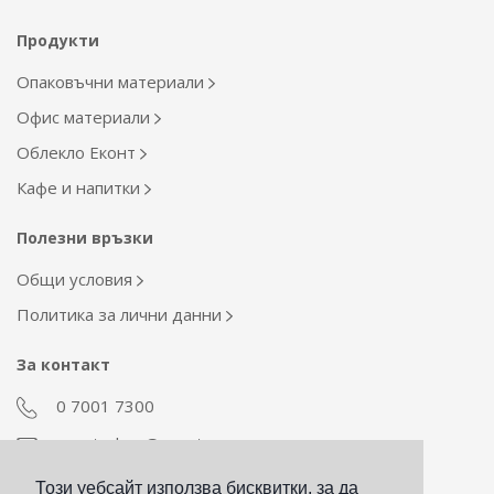
Продукти
Опаковъчни материали
Офис материали
Облекло Еконт
Кафе и напитки
Полезни връзки
Общи условия
Политика за лични данни
За контакт
0 7001 7300
econt_shop@econt.com
Този уебсайт използва бисквитки, за да
Екип Материални ресурси