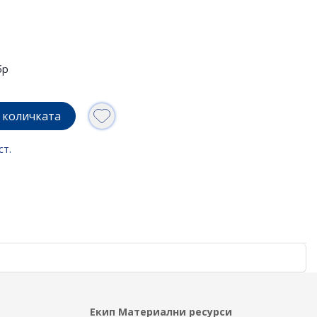
бр
 количката
ст.
Екип Материални ресурси