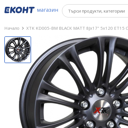
магазин
Начало
XTK KD005-BM BLACK MATT 8Jx17" 5x120 ET15 C