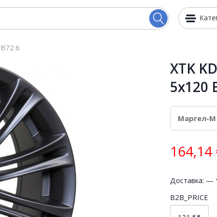
Кате
B72.6
XTK KD
5x120 
164,14
Доставка: —
B2B_PRICE