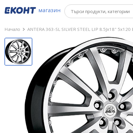
магазин
Начало
ANTERA 363-SL SILVER STEEL LIP 8.5Jx18" 5x120