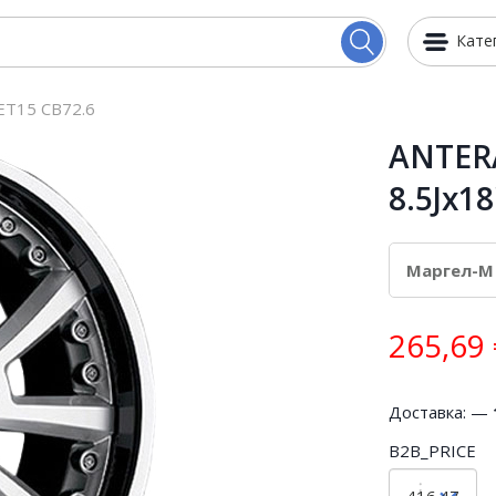
Кате
 ET15 CB72.6
ANTERA
8.5Jx1
265,69
Доставка: —
B2B_PRICE