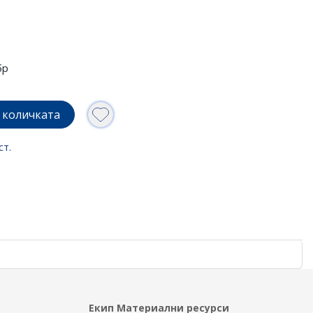
бр
 количката
ст.
Екип Материални ресурси