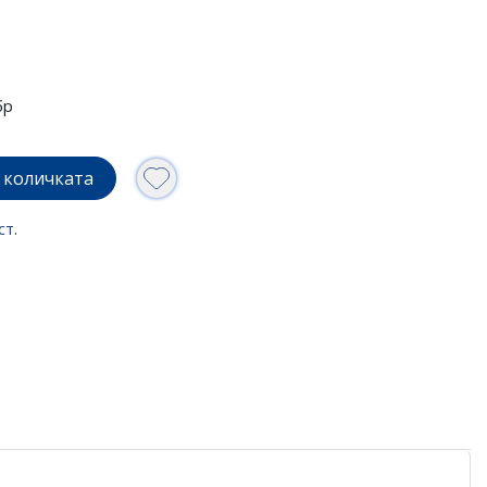
бр
 количката
ст.