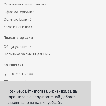
Опаковъчни материали
Офис материали
Облекло Еконт
Кафе и напитки
Полезни връзки
Общи условия
Политика за лични данни
За контакт
0 7001 7300
econt_shop@econt.com
Този уебсайт използва бисквитки, за да
Екип Материални ресурси
гарантира, че получавате най-доброто
otdel_mr@econt.com
изживяване на нашия уебсайт.