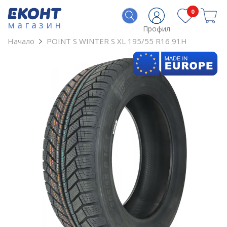
0
магазин
Профил
Начало
POINT S WINTER S XL 195/55 R16 91H