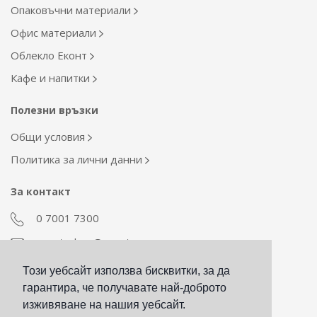
Опаковъчни материали
Офис материали
Облекло Еконт
Кафе и напитки
Полезни връзки
Общи условия
Политика за лични данни
За контакт
0 7001 7300
econt_shop@econt.com
Този уебсайт използва бисквитки, за да
Екип Материални ресурси
гарантира, че получавате най-доброто
otdel_mr@econt.com
изживяване на нашия уебсайт.