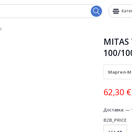
Кате
M
MITAS
100/10
62,30
€
Доставка: —
B2B_PRICE