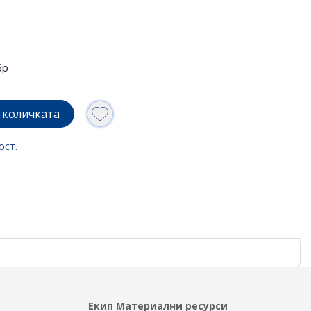
бр
 количката
ост.
Екип Материални ресурси