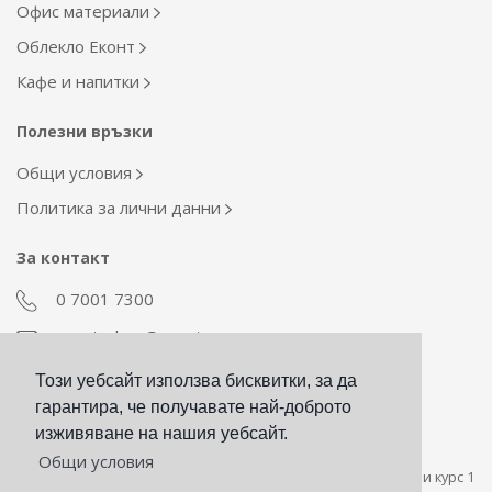
Офис материали
Облекло Еконт
Кафе и напитки
Полезни връзки
Общи условия
Политика за лични данни
За контакт
0 7001 7300
econt_shop@econt.com
Този уебсайт използва бисквитки, за да
Екип Материални ресурси
гарантира, че получавате най-доброто
otdel_mr@econt.com
изживяване на нашия уебсайт.
Общи условия
Стойността на сумата за плащане в евро е пресметната при курс 1