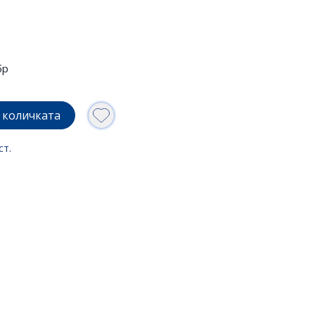
бр
 количката
ст.