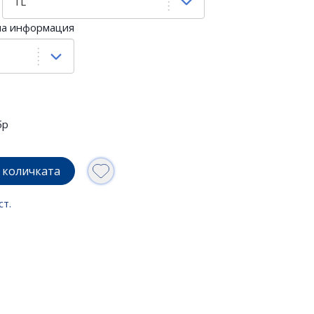
на информация
бр
 количката
ст.