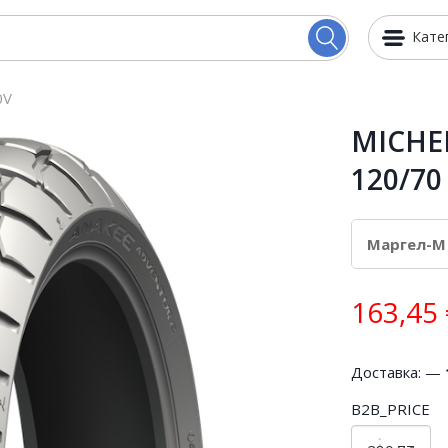
Кате
0V
MICHE
120/70
163,45
Доставка: —
B2B_PRICE