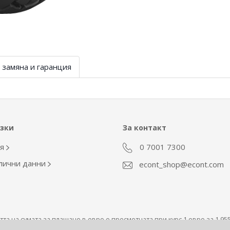
 замяна и гаранция
ъзки
За контакт
ия
0 7001 7300
 лични данни
econt_shop@econt.com
та на сумата за плащане в евро е пресметната при курс 1 евро за 1,95