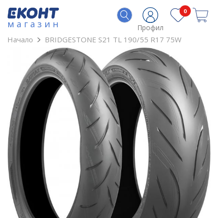
0
магазин
Профил
Начало
BRIDGESTONE S21 TL 190/55 R17 75W