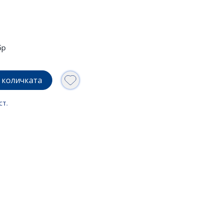
бр
 количката
ст.