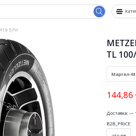
Кате
R19 57H
METZE
TL 100
144,86
Доставка: —
B2B_PRICE