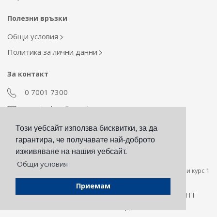
Полезни връзки
Общи условия
Политика за лични данни
За контакт
0 7001 7300
econt_shop@econt.com
Този уебсайт използва бисквитки, за да
Екип Материални ресурси
гарантира, че получавате най-доброто
otdel_mr@econt.com
изживяване на нашия уебсайт.
Общи условия
Стойността на сумата за плащане в евро е пресметната при курс 1
евро за 1,95583 лева.
Приемам
Всички права запазени © 2026 -
ЕКОНТ
ЕКСПРЕС АД