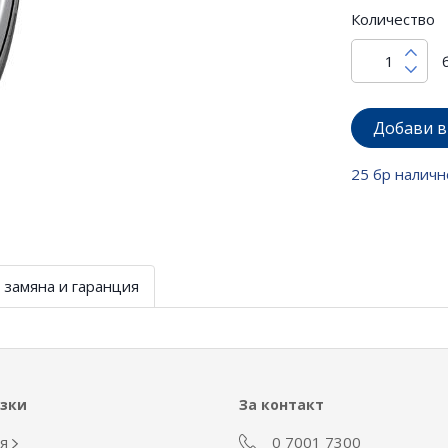
Количество
Добави в
25 бр наличн
 замяна и гаранция
ъзки
За контакт
ия
0 7001 7300