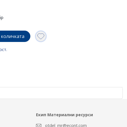
бр
 количката
ост.
Екип Материални ресурси
otdel_mr@econt.com