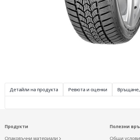
Детайли на продукта
Ревюта и оценки
Връщане,
Продукти
Полезни вр
Опаковъчни материали
Общи услов