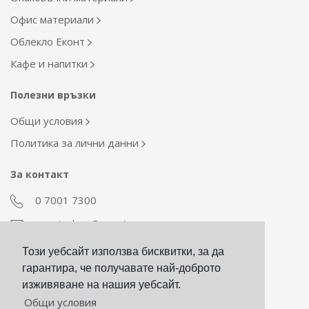
Офис материали
Облекло Еконт
Кафе и напитки
Полезни връзки
Общи условия
Политика за лични данни
За контакт
0 7001 7300
econt_shop@econt.com
Този уебсайт използва бисквитки, за да
Екип Материални ресурси
гарантира, че получавате най-доброто
otdel_mr@econt.com
изживяване на нашия уебсайт.
Общи условия