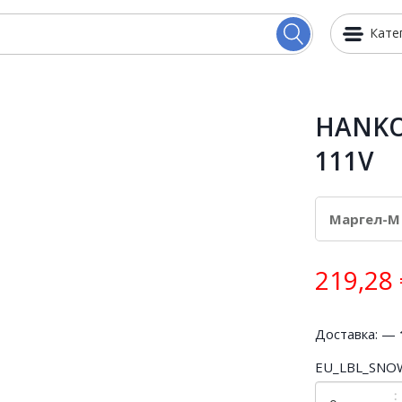
Кате
HANKOO
111V
219,28
Доставка: —
EU_LBL_SNO