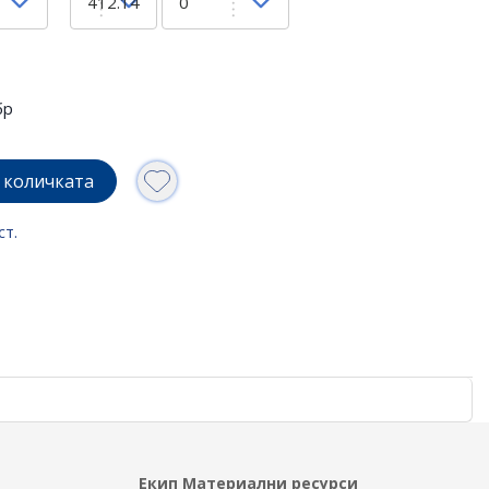
бр
 количката
ст.
Екип Материални ресурси