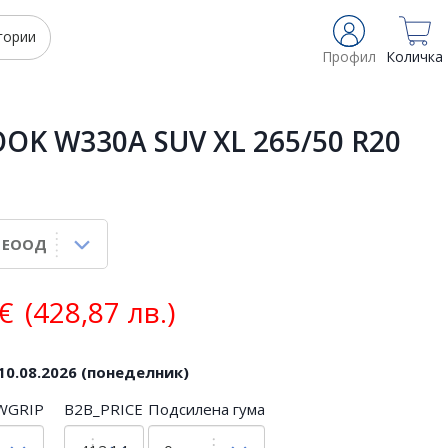
гории
Профил
Количка
K W330A SUV XL 265/50 R20
€
(428,87 лв.)
10.08.2026 (понеделник)
WGRIP
B2B_PRICE
Подсилена гума