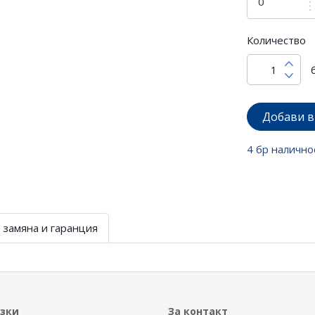
Количество
Добави в
4 бр налично
 замяна и гаранция
ъзки
За контакт