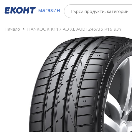
магазин
Начало
HANKOOK K117 AO XL AUDI 245/35 R19 93Y