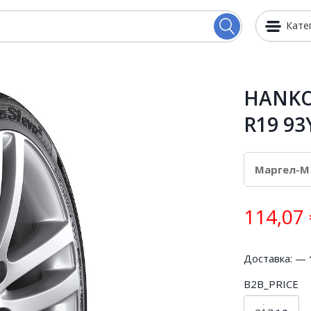
Кате
HANKOO
R19 93
114,07
Доставка: —
B2B_PRICE