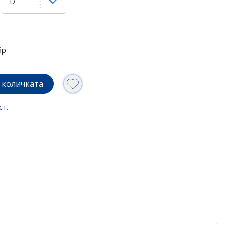
бр
 количката
ст.