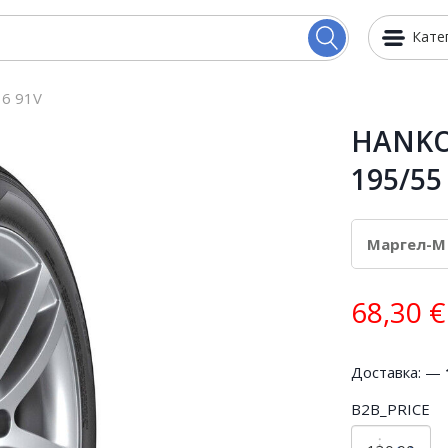
Кате
6 91V
HANKO
195/55
68,30
€
Доставка: —
B2B_PRICE