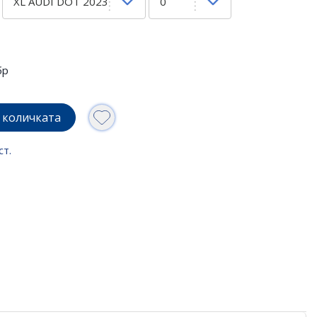
бр
 количката
ст.