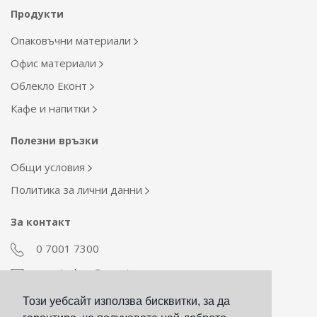
Продукти
Опаковъчни материали
Офис материали
Облекло Еконт
Кафе и напитки
Полезни връзки
Общи условия
Политика за лични данни
За контакт
0 7001 7300
econt_shop@econt.com
Този уебсайт използва бисквитки, за да
Екип Материални ресурси