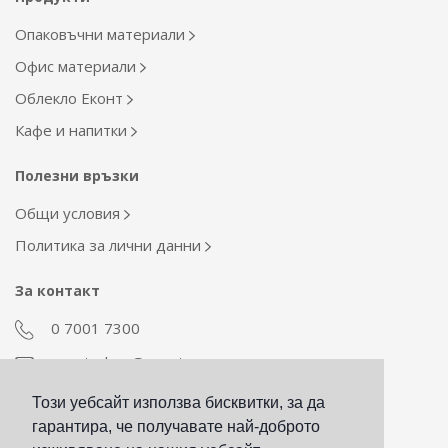
Опаковъчни материали
Офис материали
Облекло Еконт
Кафе и напитки
Полезни връзки
Общи условия
Политика за лични данни
За контакт
0 7001 7300
econt_shop@econt.com
Този уебсайт използва бисквитки, за да
Екип Материални ресурси
гарантира, че получавате най-доброто
otdel_mr@econt.com