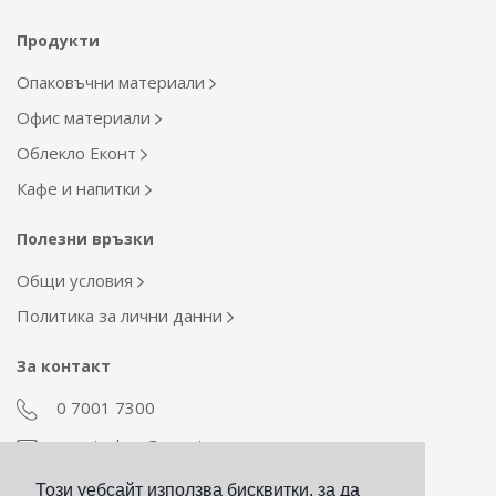
Продукти
Опаковъчни материали
Офис материали
Облекло Еконт
Кафе и напитки
Полезни връзки
Общи условия
Политика за лични данни
За контакт
0 7001 7300
econt_shop@econt.com
Този уебсайт използва бисквитки, за да
Екип Материални ресурси