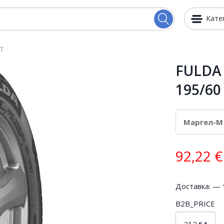
Кате
T
FULDA
195/60
92,22
€
Доставка: —
B2B_PRICE