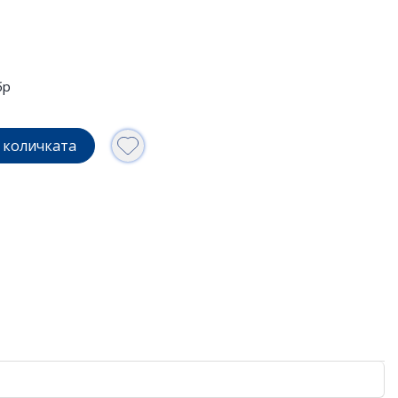
бр
 количката