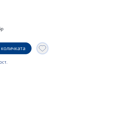
бр
 количката
ост.