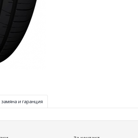
 замяна и гаранция
ъзки
За контакт