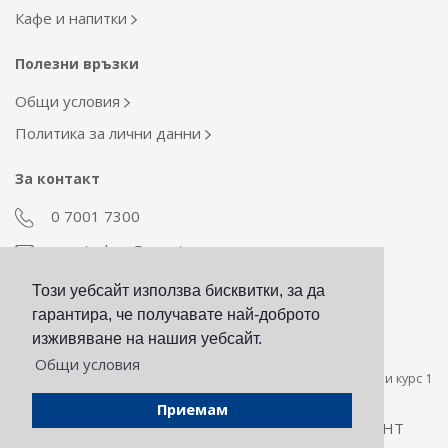
Кафе и напитки
Полезни връзки
Общи условия
Политика за лични данни
За контакт
0 7001 7300
econt_shop@econt.com
Този уебсайт използва бисквитки, за да
Екип Материални ресурси
гарантира, че получавате най-доброто
otdel_mr@econt.com
изживяване на нашия уебсайт.
Общи условия
Стойността на сумата за плащане в евро е пресметната при курс 1
евро за 1,95583 лева.
Приемам
Всички права запазени © 2026 -
ЕКОНТ