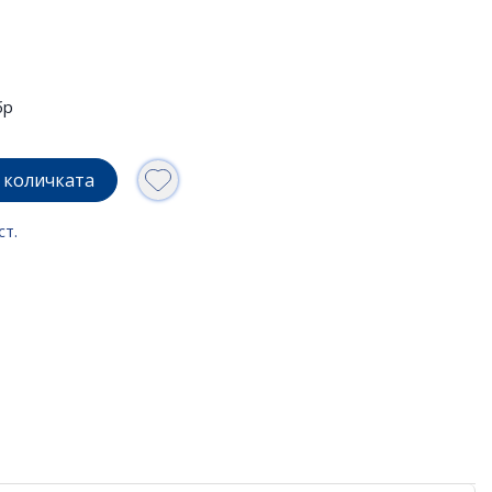
бр
 количката
ст.