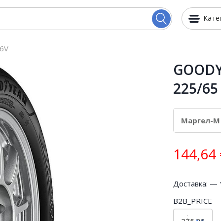
Кате
6V
GOODYE
225/65
144,64
Доставка: —
B2B_PRICE