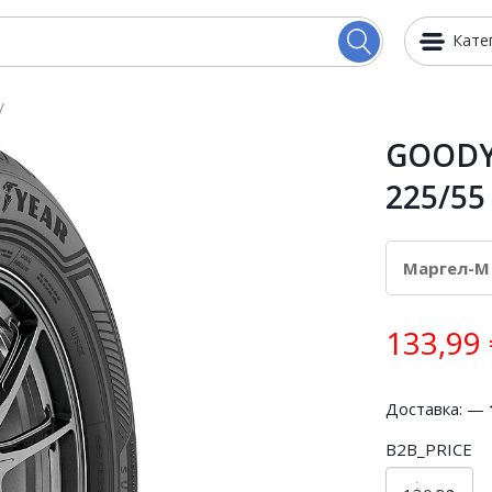
Кате
V
GOODYE
225/55
133,99
Доставка: —
B2B_PRICE