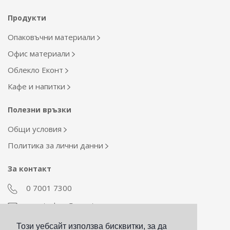
Продукти
Опаковъчни материали
Офис материали
Облекло Еконт
Кафе и напитки
Полезни връзки
Общи условия
Политика за лични данни
За контакт
0 7001 7300
econt_shop@econt.com
Този уебсайт използва бисквитки, за да
Екип Материални ресурси