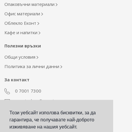
Опаковъчни материали
Офис материали
Облекло Еконт
Кафе и напитки
Полезни връзки
Общи условия
Политика за лични данни
За контакт
0 7001 7300
econt_shop@econt.com
Този уебсайт използва бисквитки, за да
Екип Материални ресурси
гарантира, че получавате най-доброто
otdel_mr@econt.com
изживяване на нашия уебсайт.