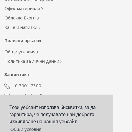
Офис материали
Облекло Еконт
Кафе и напитки
Полезни връзки
Общи условия
Политика за лични данни
За контакт
0 7001 7300
econt_shop@econt.com
Този уебсайт използва бисквитки, за да
Екип Материални ресурси
гарантира, че получавате най-доброто
otdel_mr@econt.com
изживяване на нашия уебсайт.
Общи условия