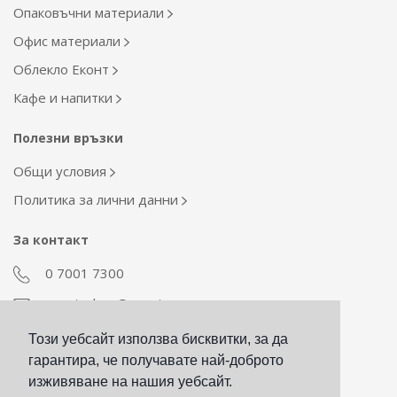
Опаковъчни материали
Офис материали
Облекло Еконт
Кафе и напитки
Полезни връзки
Общи условия
Политика за лични данни
За контакт
0 7001 7300
econt_shop@econt.com
Този уебсайт използва бисквитки, за да
Екип Материални ресурси
гарантира, че получавате най-доброто
otdel_mr@econt.com
изживяване на нашия уебсайт.