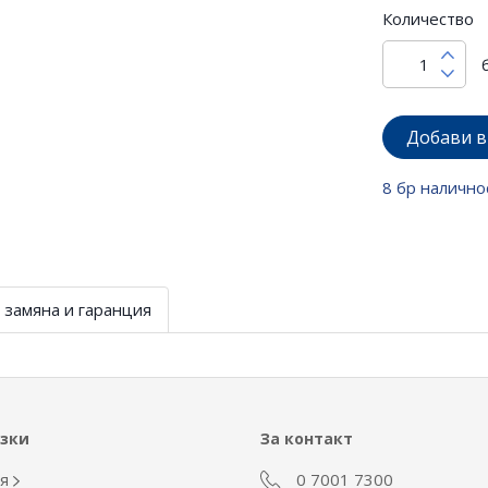
Количество
Добави в
8 бр налично
 замяна и гаранция
ъзки
За контакт
ия
0 7001 7300