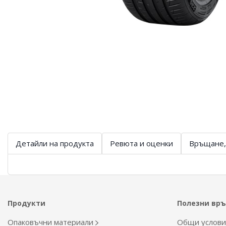
Детайли на продукта
Ревюта и оценки
Връщане,
Продукти
Полезни вр
Опаковъчни материали
Общи услов