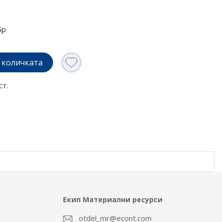
бр
 количката
ст.
Екип Материални ресурси
otdel_mr@econt.com