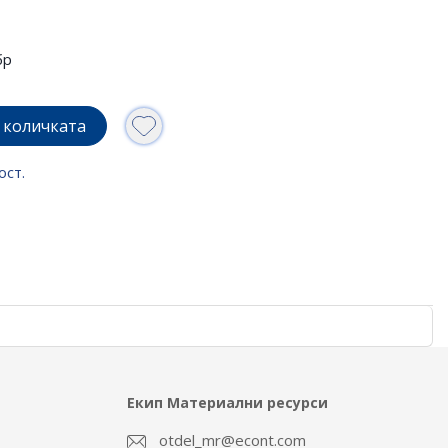
бр
 количката
ост.
Екип Материални ресурси
otdel_mr@econt.com