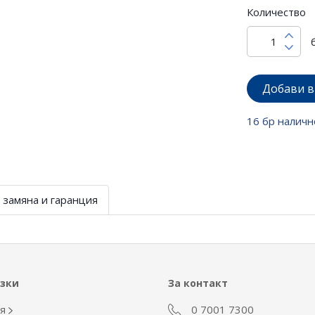
Количество
Добави в
16 бр наличн
 замяна и гаранция
ъзки
За контакт
ия
0 7001 7300