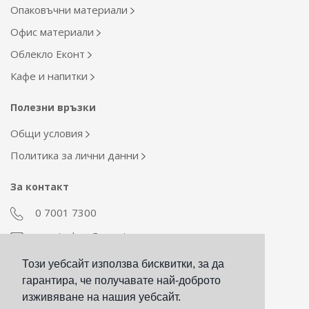
Опаковъчни материали
Офис материали
Облекло Еконт
Кафе и напитки
Полезни връзки
Общи условия
Политика за лични данни
За контакт
0 7001 7300
econt_shop@econt.com
Този уебсайт използва бисквитки, за да
Екип Материални ресурси
гарантира, че получавате най-доброто
otdel_mr@econt.com
изживяване на нашия уебсайт.