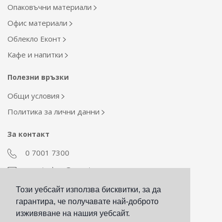
Опаковъчни материали
Офис материали
Облекло Еконт
Кафе и напитки
Полезни връзки
Общи условия
Политика за лични данни
За контакт
0 7001 7300
econt_shop@econt.com
Този уебсайт използва бисквитки, за да
Екип Материални ресурси
гарантира, че получавате най-доброто
otdel_mr@econt.com
изживяване на нашия уебсайт.