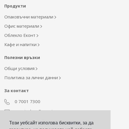
Продукти
Опаковъчни материали
Офис материали
Облекло Еконт
Кафе и напитки
Полезни връзки
Общи условия
Политика за лични данни
За контакт
0 7001 7300
econt_shop@econt.com
Този уебсайт използва бисквитки, за да
Екип Материални ресурси