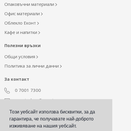
Опаковъчни материали
Офис материали
Облекло Еконт
Кафе и напитки
Полезни връзки
Общи условия
Политика за лични данни
За контакт
0 7001 7300
econt_shop@econt.com
Този уебсайт използва бисквитки, за да
Екип Материални ресурси
гарантира, че получавате най-доброто
otdel_mr@econt.com
изживяване на нашия уебсайт.